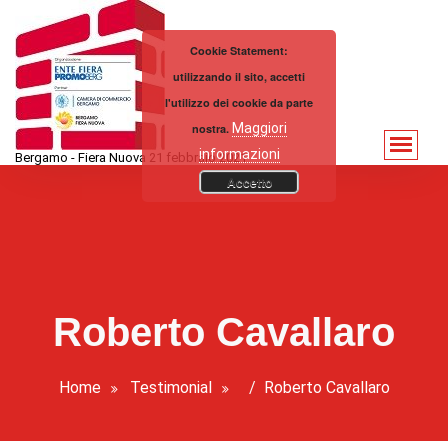
Vai
al
Cookie Statement:
contenuto
utilizzando il sito, accetti
l'utilizzo dei cookie da parte
Maggiori
nostra.
informazioni
Bergamo - Fiera Nuova 21 febbraio 2021
Accetto
Roberto Cavallaro
Home
Testimonial
/
Roberto Cavallaro