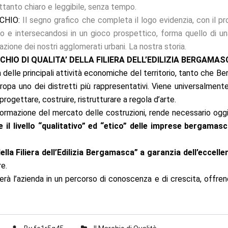
ttanto chiaro e leggibile, senza tempo.
CHIO:
Il segno grafico che completa il logo evidenzia, con il pro
ro e intersecandosi in un gioco prospettico, forma quello di un
zione dei nostri agglomerati urbani. La nostra storia.
HIO DI QUALITA’ DELLA FILIERA DELL’EDILIZIA BERGAMAS
delle principali attività economiche del territorio, tanto che Ber
Europa uno dei distretti più rappresentativi. Viene universalmente 
progettare, costruire, ristrutturare a regola d’arte.
formazione del mercato delle costruzioni, rende necessario ogg
 il livello “qualitativo” ed “etico” delle imprese bergamasch
lla Filiera dell’Edilizia Bergamasca” a garanzia dell’eccellenz
re.
à l’azienda in un percorso di conoscenza e di crescita, offrend