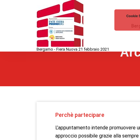
Vai
al
Cookie S
contenuto
Berg
Arc
Bergamo - Fiera Nuova 21 febbraio 2021
Perchè partecipare
L’appuntamento intende promuovere un
approccio possibile grazie alla sempre