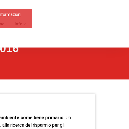
informazioni
one
Info
2016
l’ambiente come bene primario
. Un
lla ricerca del risparmio per gli