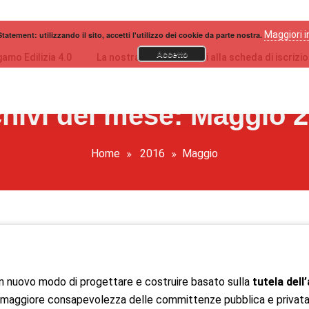
Maggiori 
tatement: utilizzando il sito, accetti l'utilizzo dei cookie da parte nostra.
Accetto
amo Edilizia 4.0
La nostra storia
Vai alla scheda di iscrizi
hivi del mese: Maggio 
Home
2016
Maggio
 nuovo modo di progettare e costruire basato sulla
tutela del
 maggiore consapevolezza delle committenze pubblica e privata, a