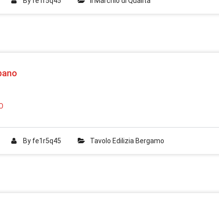
By
fe1r5q45
Il Marchio di Qualità
rbano
O
By
fe1r5q45
Tavolo Edilizia Bergamo