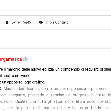
By
fe1r5q45
Info e Contatti
a Bergamasca
 il marchio della nuova edilizia, un compendio di requisiti di qual
l nostro network.
 un apposito logo grafico.
O:
Mastri, identifica chi, con la propria esperienza e posizione,
zioni adeguate, portando a termine un progetto in tutte le
osizione. Qualità che tutti gli attori della filiera edile dovr
iana, che fa parte della natura edile e ha un profondo signif