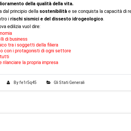
lioramento della qualità della vita.
a dal principio della
sostenibilità
e se conquista la capacità di rea
ntro i
rischi sismici e del dissesto idrogeologico
.
va edilizia vuol dire:
conomia
li di business
o tra i soggetti della filiera
o con i protagonisti di ogni settore
tutti
 rilanciare la propria impresa
By
fe1r5q45
Gli Stati Generali