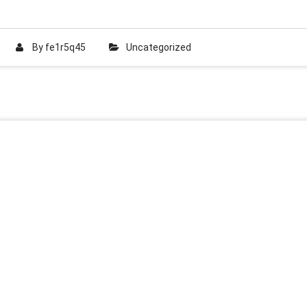
By
fe1r5q45
Uncategorized