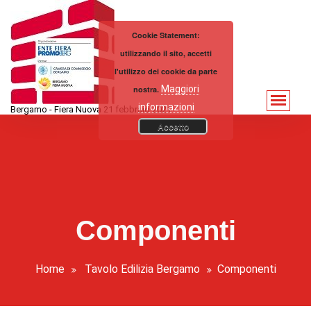
Vai
al
Cookie Statement:
contenuto
utilizzando il sito, accetti
l'utilizzo dei cookie da parte
Maggiori
nostra.
informazioni
Bergamo - Fiera Nuova 21 febbraio 2021
Accetto
Componenti
Home
Tavolo Edilizia Bergamo
Componenti