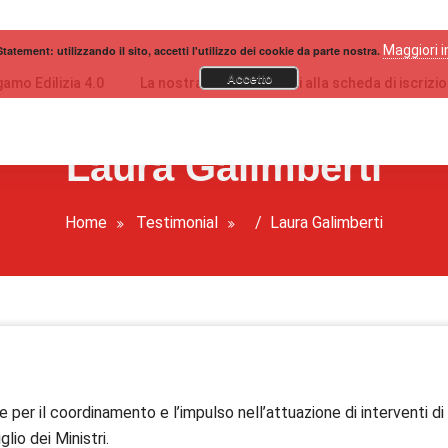
Maggiori 
tatement: utilizzando il sito, accetti l'utilizzo dei cookie da parte nostra.
Accetto
amo Edilizia 4.0
La nostra storia
Vai alla scheda di iscrizi
Laura Galimberti
Home
Testimonial
/
Laura Galimberti
 per il coordinamento e l’impulso nell’attuazione di interventi di r
lio dei Ministri.