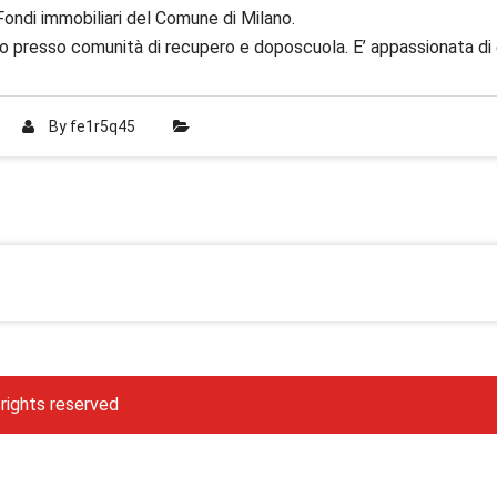
ondi immobiliari del Comune di Milano.
ato presso comunità di recupero e doposcuola. E’ appassionata di 
By
fe1r5q45
 rights reserved