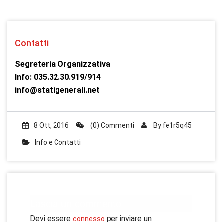
Contatti
Segreteria Organizzativa
Info: 035.32.30.919/914
info@statigenerali.net
8 Ott, 2016
(0) Commenti
By
fe1r5q45
Info e Contatti
Lascia un commento
Devi essere
per inviare un
connesso