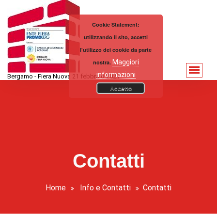
Vai
al
Cookie Statement:
contenuto
utilizzando il sito, accetti
l'utilizzo dei cookie da parte
Maggiori
nostra.
informazioni
Bergamo - Fiera Nuova 21 febbraio 2021
Accetto
Contatti
Home
Info e Contatti
Contatti