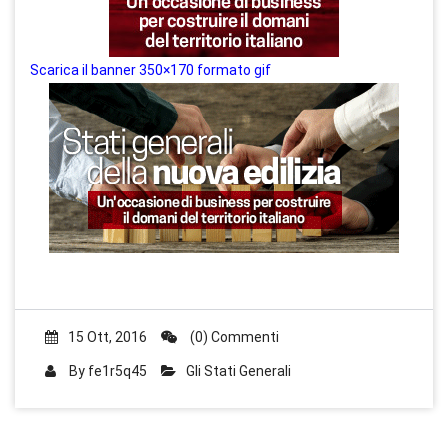
Scarica il banner 350×170 formato gif
15 Ott, 2016
(0) Commenti
By
fe1r5q45
Gli Stati Generali