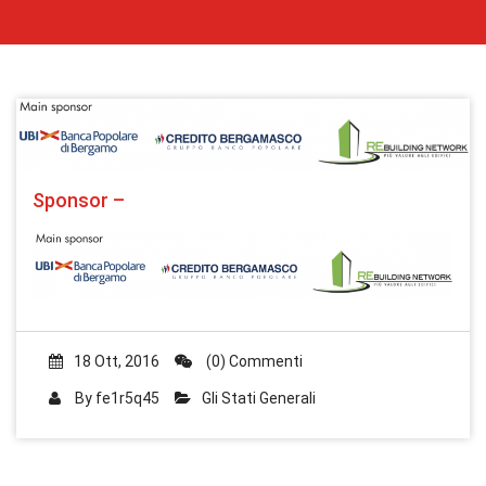
Sponsor –
18 Ott, 2016
(0) Commenti
By
fe1r5q45
Gli Stati Generali