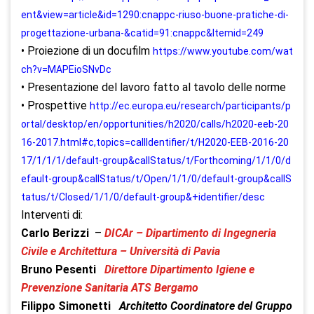
ent&view=article&id=1290:cnappc-riuso-buone-pratiche-di-
progettazione-urbana-&catid=91:cnappc&Itemid=249
• Proiezione di un docufilm
https://www.youtube.com/wat
ch?v=MAPEioSNvDc
• Presentazione del lavoro fatto al tavolo delle norme
• Prospettive
http://ec.europa.eu/research/participants/p
ortal/desktop/en/opportunities/h2020/calls/h2020-eeb-20
16-2017.html#c,topics=callIdentifier/t/H2020-EEB-2016-20
17/1/1/1/default-group&callStatus/t/Forthcoming/1/1/0/d
efault-group&callStatus/t/Open/1/1/0/default-group&callS
tatus/t/Closed/1/1/0/default-group&+identifier/desc
Interventi di:
Carlo Berizzi
–
DICAr – Dipartimento di Ingegneria
Civile e Architettura – Università di Pavia
Bruno Pesenti
Direttore Dipartimento Igiene e
Prevenzione Sanitaria ATS Bergamo
Filippo Simonetti
Architetto Coordinatore del Gruppo