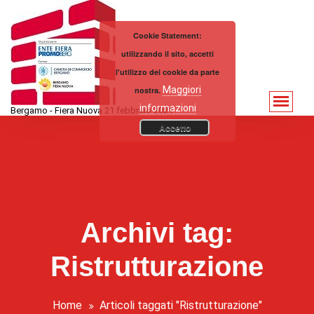
Vai
al
Cookie Statement:
contenuto
utilizzando il sito, accetti
l'utilizzo dei cookie da parte
Maggiori
nostra.
informazioni
Bergamo - Fiera Nuova 21 febbraio 2021
Accetto
Archivi tag:
Ristrutturazione
Home
Articoli taggati "Ristrutturazione"