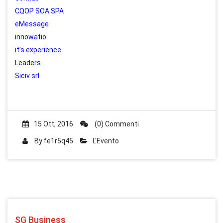
CQOP SOA SPA
eMessage
innowatio
it’s experience
Leaders
Siciv srl
15 Ott, 2016
(0) Commenti
By
fe1r5q45
L'Evento
SG Business