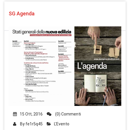
SG Agenda
15 Ott, 2016
(0) Commenti
By
fe1r5q45
L'Evento