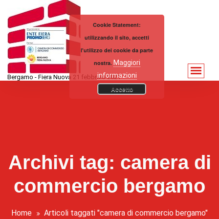
Vai
al
Cookie Statement:
contenuto
utilizzando il sito, accetti
l'utilizzo dei cookie da parte
Maggiori
nostra.
informazioni
Bergamo - Fiera Nuova 21 febbraio 2021
Accetto
Archivi tag: camera di
commercio bergamo
Home
Articoli taggati "camera di commercio bergamo"