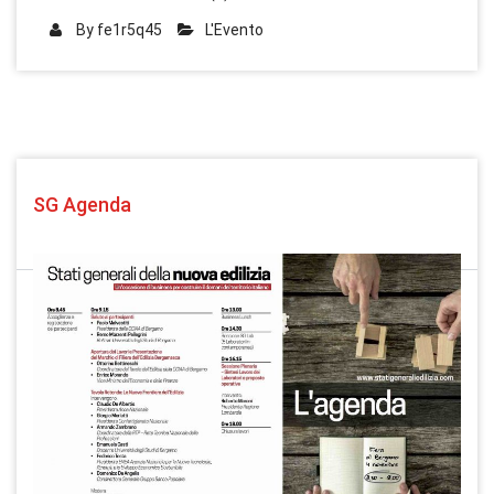
By
fe1r5q45
L'Evento
SG Agenda