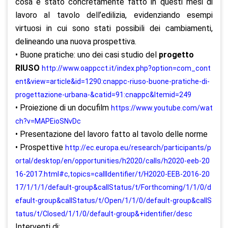
cosa è stato concretamente fatto in questi mesi di
lavoro al tavolo dell’edilizia, evidenziando esempi
virtuosi in cui sono stati possibili dei cambiamenti,
delineando una nuova prospettiva.
• Buone pratiche: uno dei casi studio del
progetto
RIUSO
http://www.oappcct.it/index.php?option=com_cont
ent&view=article&id=1290:cnappc-riuso-buone-pratiche-di-
progettazione-urbana-&catid=91:cnappc&Itemid=249
• Proiezione di un docufilm
https://www.youtube.com/wat
ch?v=MAPEioSNvDc
• Presentazione del lavoro fatto al tavolo delle norme
• Prospettive
http://ec.europa.eu/research/participants/p
ortal/desktop/en/opportunities/h2020/calls/h2020-eeb-20
16-2017.html#c,topics=callIdentifier/t/H2020-EEB-2016-20
17/1/1/1/default-group&callStatus/t/Forthcoming/1/1/0/d
efault-group&callStatus/t/Open/1/1/0/default-group&callS
tatus/t/Closed/1/1/0/default-group&+identifier/desc
Interventi di: