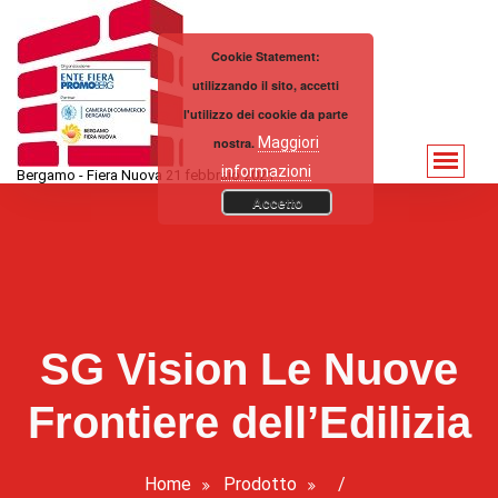
Vai
al
Cookie Statement:
contenuto
utilizzando il sito, accetti
l'utilizzo dei cookie da parte
Maggiori
nostra.
informazioni
Bergamo - Fiera Nuova 21 febbraio 2021
Accetto
SG Vision Le Nuove
Frontiere dell’Edilizia
Home
Prodotto
/