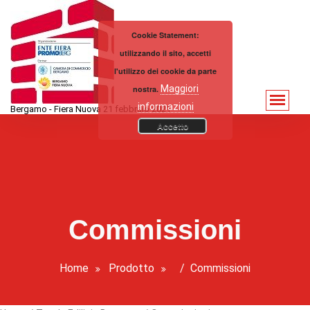
Vai
al
Cookie Statement:
contenuto
utilizzando il sito, accetti
l'utilizzo dei cookie da parte
Maggiori
nostra.
informazioni
Bergamo - Fiera Nuova 21 febbraio 2021
Accetto
Commissioni
Home
Prodotto
/
Commissioni